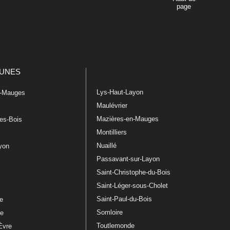
page
UNES
Lys-Haut-Layon
n-Mauges
Maulévrier
Mazières-en-Mauges
les-Bois
Montilliers
Nuaillé
ayon
Passavant-sur-Layon
Saint-Christophe-du-Bois
Saint-Léger-sous-Cholet
e
Saint-Paul-du-Bois
re
Somloire
le
Toutlemonde
Èvre