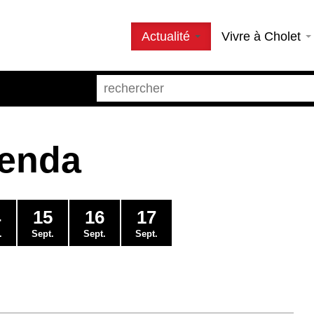
Actualité
Vivre à Cholet
genda
4
15
16
17
.
Sept.
Sept.
Sept.