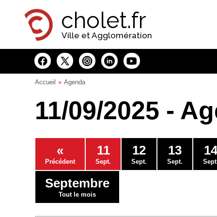
Panneau de gestion des cookies
cholet.fr
Ville et Agglomération
Accueil
Agenda
11/09/2025 - A
«
11
12
13
1
Précédent
Sept.
Sept.
Sept.
Sept
Septembre
Tout le mois