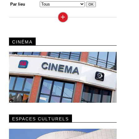
Par lieu
+
CINÉMA
ESPACES CULTURELS