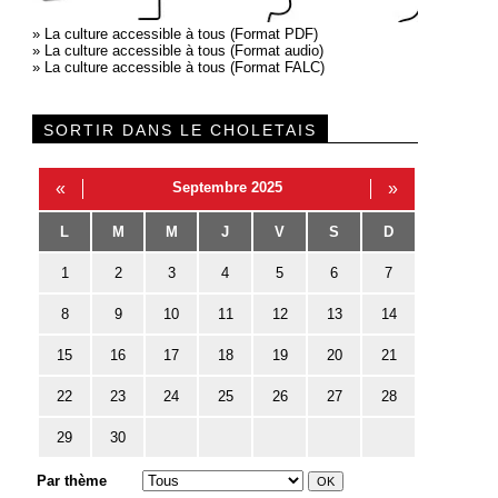
»
La culture accessible à tous (Format PDF)
»
La culture accessible à tous (Format audio)
»
La culture accessible à tous (Format FALC)
SORTIR DANS LE CHOLETAIS
«
Septembre 2025
»
L
M
M
J
V
S
D
1
2
3
4
5
6
7
8
9
10
11
12
13
14
15
16
17
18
19
20
21
22
23
24
25
26
27
28
29
30
Par thème