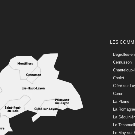
LES COMM
Bégrolles-e
Cernusson
Chanteloup-
Cholet
Cléré-sur-L
Coron
La Plaine
La Romagn
La Séguiniè
La Tessoual
Le May-sur-