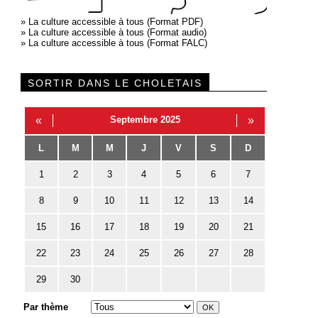
»
La culture accessible à tous (Format PDF)
»
La culture accessible à tous (Format audio)
»
La culture accessible à tous (Format FALC)
SORTIR DANS LE CHOLETAIS
«
Septembre 2025
»
L
M
M
J
V
S
D
1
2
3
4
5
6
7
8
9
10
11
12
13
14
15
16
17
18
19
20
21
22
23
24
25
26
27
28
29
30
Par thème