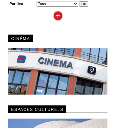
Par lieu
+
CINÉMA
ESPACES CULTURELS