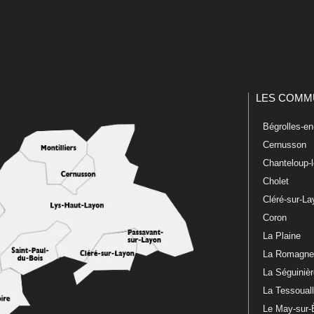
LES COMM
Bégrolles-e
Cernusson
Chanteloup-
Cholet
Cléré-sur-L
Coron
La Plaine
La Romagn
La Séguiniè
La Tessoual
Le May-sur-