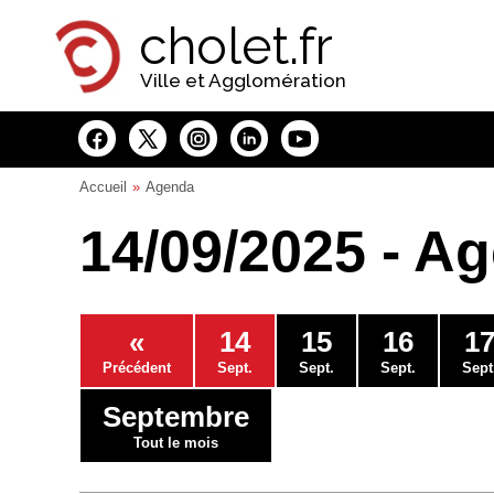
Panneau de gestion des cookies
cholet.fr
Ville et Agglomération
Accueil
Agenda
14/09/2025 - A
«
14
15
16
1
Précédent
Sept.
Sept.
Sept.
Sept
Septembre
Tout le mois