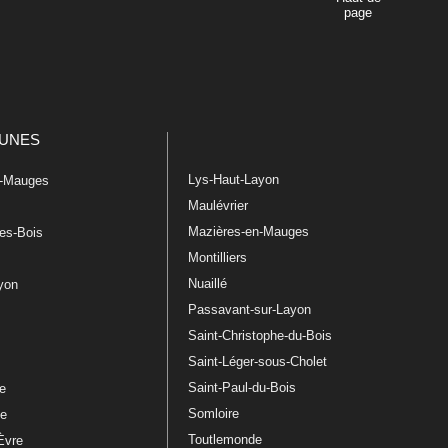
page
UNES
Lys-Haut-Layon
n-Mauges
Maulévrier
Mazières-en-Mauges
les-Bois
Montilliers
Nuaillé
ayon
Passavant-sur-Layon
Saint-Christophe-du-Bois
Saint-Léger-sous-Cholet
e
Saint-Paul-du-Bois
re
Somloire
le
Toutlemonde
Èvre