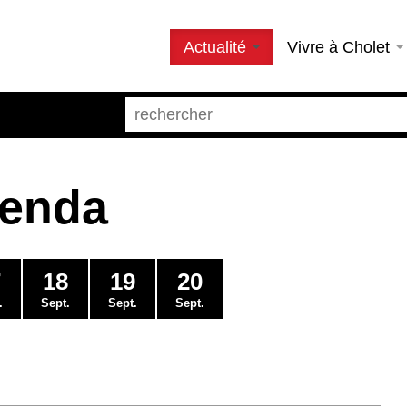
Actualité
Vivre à Cholet
genda
7
18
19
20
.
Sept.
Sept.
Sept.