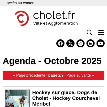
Panneau de gestion des cookies
accès au contenu
cholet.fr
Ville et Agglomération
Actualité
Vivre à Cholet
Agenda - Octobre 2025
Economie
Services
« Page précédente
|
page 2/9
|
Page suivante »
Contacts
Hockey sur glace. Dogs de
Cholet - Hockey Courchevel
Méribel