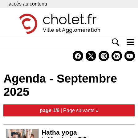
Panneau de gestion des cookies
accès au contenu
cholet.fr
Ville et Agglomération
Actualité
Vivre à Cholet
Agenda - Septembre
Economie
2025
Services
Contacts
page 1/6
|
Page suivante »
Hatha yoga