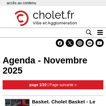
Panneau de gestion des cookies
accès au contenu
cholet.fr
Ville et Agglomération
Actualité
Vivre à Cholet
Agenda - Novembre
Economie
2025
Services
Contacts
page 1/10
|
Page suivante »
Basket. Cholet Basket - Le