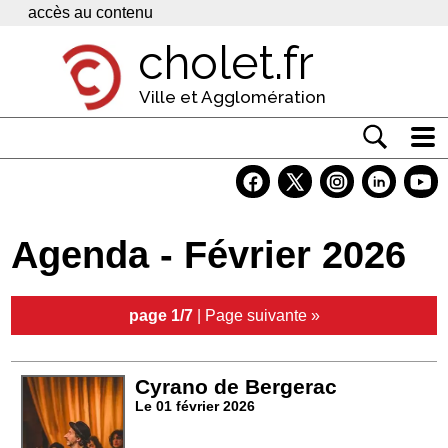
Panneau de gestion des cookies
accès au contenu
cholet.fr
Ville et Agglomération
Actualité
Vivre à Cholet
Agenda - Février 2026
Economie
Services
page 1/7
|
Page suivante »
Contacts
Cyrano de Bergerac
Le 01 février 2026