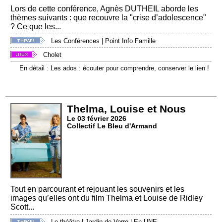
Lors de cette conférence, Agnès DUTHEIL aborde les
thèmes suivants : que recouvre la "crise d’adolescence"
? Ce que les...
Les Conférences
|
Point Info Famille
Cholet
En détail : Les ados : écouter pour comprendre, conserver le lien !
Thelma, Louise et Nous
Le 03 février 2026
Collectif Le Bleu d'Armand
Tout en parcourant et rejouant les souvenirs et les
images qu’elles ont du film Thelma et Louise de Ridley
Scott...
Le théâtre
|
Jardin de Verre
|
En UNE