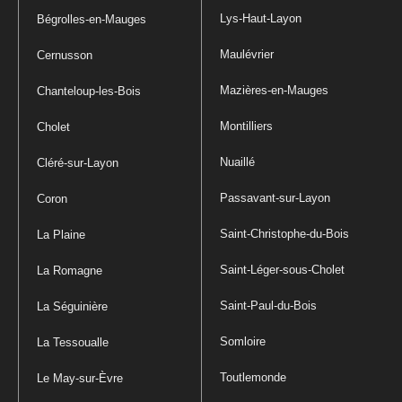
Lys-Haut-Layon
Bégrolles-en-Mauges
Maulévrier
Cernusson
Mazières-en-Mauges
Chanteloup-les-Bois
Montilliers
Cholet
Nuaillé
Cléré-sur-Layon
Passavant-sur-Layon
Coron
Saint-Christophe-du-Bois
La Plaine
Saint-Léger-sous-Cholet
La Romagne
Saint-Paul-du-Bois
La Séguinière
Somloire
La Tessoualle
Toutlemonde
Le May-sur-Èvre