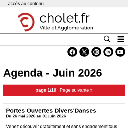
Panneau de gestion des cookies
accès au contenu
cholet.fr
Ville et Agglomération
Actualité
Vivre à Cholet
Agenda - Juin 2026
Economie
Services
page 1/10
|
Page suivante »
Contacts
Portes Ouvertes Divers'Danses
Du 26 mai 2026 au 01 juin 2026
Venez découvrir gratuitement et sans engagement tous