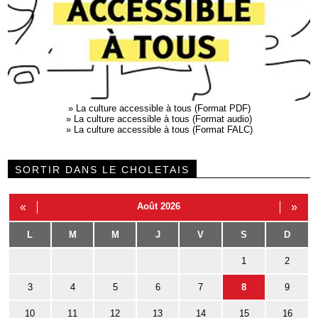
»
La culture accessible à tous (Format PDF)
»
La culture accessible à tous (Format audio)
»
La culture accessible à tous (Format FALC)
SORTIR DANS LE CHOLETAIS
«
Août 2026
»
L
M
M
J
V
S
D
1
2
3
4
5
6
7
8
9
10
11
12
13
14
15
16