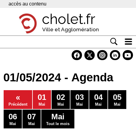
Panneau de gestion des cookies
accès au contenu
cholet.fr
Ville et Agglomération
Actualité
Vivre à Cholet
01/05/2024 - Agenda
Economie
Services
«
01
02
03
04
05
Contacts
Précédent
Mai
Mai
Mai
Mai
Mai
06
07
Mai
Mai
Mai
Tout le mois