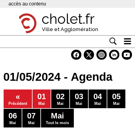
Panneau de gestion des cookies
accès au contenu
cholet.fr
Ville et Agglomération
Actualité
Vivre à Cholet
01/05/2024 - Agenda
Economie
Services
«
01
02
03
04
05
Contacts
Précédent
Mai
Mai
Mai
Mai
Mai
06
07
Mai
Mai
Mai
Tout le mois