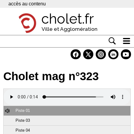
Panneau de gestion des cookies
accès au contenu
cholet.fr
Ville et Agglomération
Actualité
Vivre à Cholet
Cholet mag n°323
Economie
Services
Contacts
Piste 01
Piste 03
Piste 04