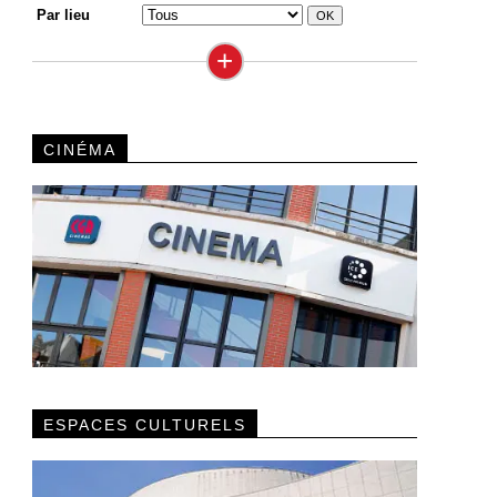
Par lieu
+
CINÉMA
ESPACES CULTURELS