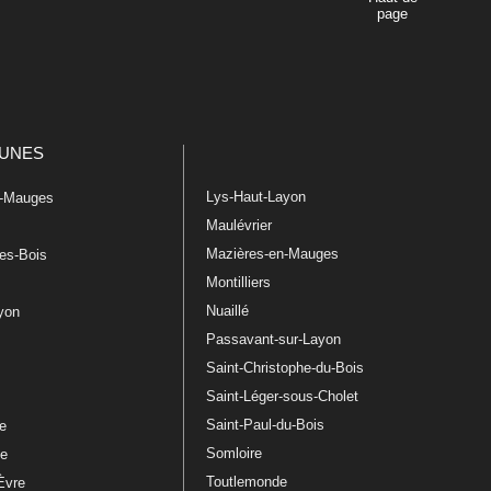
page
UNES
Lys-Haut-Layon
n-Mauges
Maulévrier
Mazières-en-Mauges
les-Bois
Montilliers
Nuaillé
ayon
Passavant-sur-Layon
Saint-Christophe-du-Bois
Saint-Léger-sous-Cholet
e
Saint-Paul-du-Bois
re
Somloire
le
Toutlemonde
Èvre