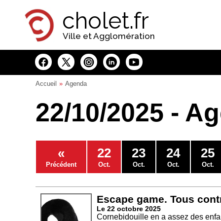
Panneau de gestion des cookies
cholet.fr
Ville et Agglomération
Accueil
Agenda
22/10/2025 - A
«
22
23
24
25
Précédent
Oct.
Oct.
Oct.
Oct.
Escape game. Tous contr
Le 22 octobre 2025
Cornebidouille en a assez des enfan