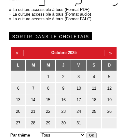
»
La culture accessible à tous (Format PDF)
»
La culture accessible à tous (Format audio)
»
La culture accessible à tous (Format FALC)
SORTIR DANS LE CHOLETAIS
«
Octobre 2025
»
L
M
M
J
V
S
D
1
2
3
4
5
6
7
8
9
10
11
12
13
14
15
16
17
18
19
20
21
22
23
24
25
26
27
28
29
30
31
Par thème