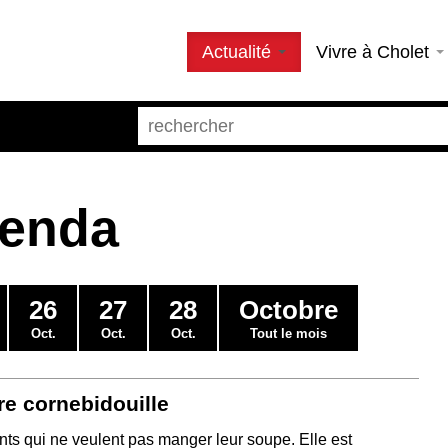
Actualité
Vivre à Cholet
genda
26
27
28
Octobre
Oct.
Oct.
Oct.
Tout le mois
e cornebidouille
ts qui ne veulent pas manger leur soupe. Elle est