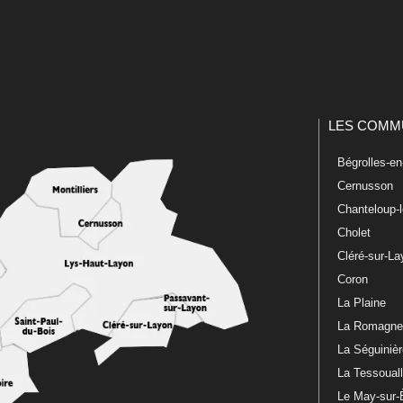
LES COMM
Bégrolles-e
Cernusson
Chanteloup-
Cholet
Cléré-sur-L
Coron
La Plaine
La Romagn
La Séguiniè
La Tessoual
Le May-sur-