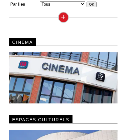
Par lieu
+
CINÉMA
ESPACES CULTURELS