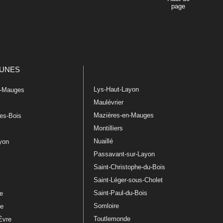
page
UNES
Lys-Haut-Layon
n-Mauges
Maulévrier
Mazières-en-Mauges
les-Bois
Montilliers
Nuaillé
ayon
Passavant-sur-Layon
Saint-Christophe-du-Bois
Saint-Léger-sous-Cholet
e
Saint-Paul-du-Bois
re
Somloire
le
Toutlemonde
Èvre