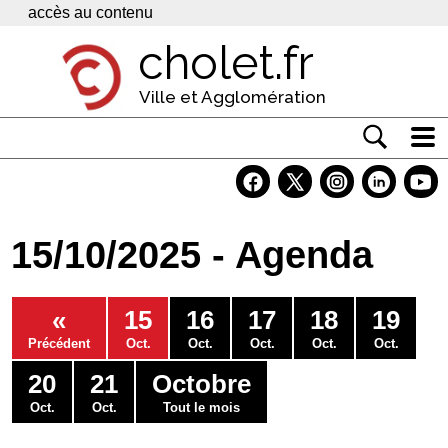
Panneau de gestion des cookies
accès au contenu
cholet.fr
Ville et Agglomération
Actualité
Vivre à Cholet
15/10/2025 - Agenda
Economie
Services
«
15
16
17
18
19
Contacts
Précédent
Oct.
Oct.
Oct.
Oct.
Oct.
20
21
Octobre
Oct.
Oct.
Tout le mois