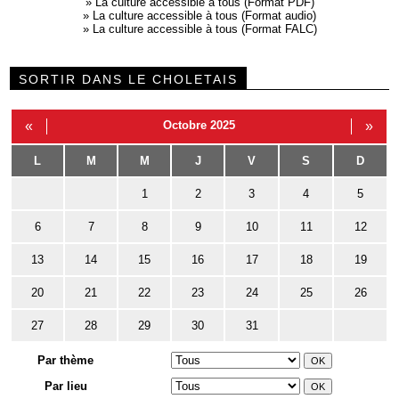
»
La culture accessible à tous (Format PDF)
»
La culture accessible à tous (Format audio)
»
La culture accessible à tous (Format FALC)
SORTIR DANS LE CHOLETAIS
«
Octobre 2025
»
L
M
M
J
V
S
D
1
2
3
4
5
6
7
8
9
10
11
12
13
14
15
16
17
18
19
20
21
22
23
24
25
26
27
28
29
30
31
Par thème
Par lieu