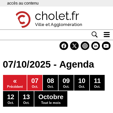
Panneau de gestion des cookies
accès au contenu
cholet.fr
Ville et Agglomération
Actualité
Vivre à Cholet
07/10/2025 - Agenda
Economie
Services
«
07
08
09
10
11
Contacts
Précédent
Oct.
Oct.
Oct.
Oct.
Oct.
12
13
Octobre
Oct.
Oct.
Tout le mois