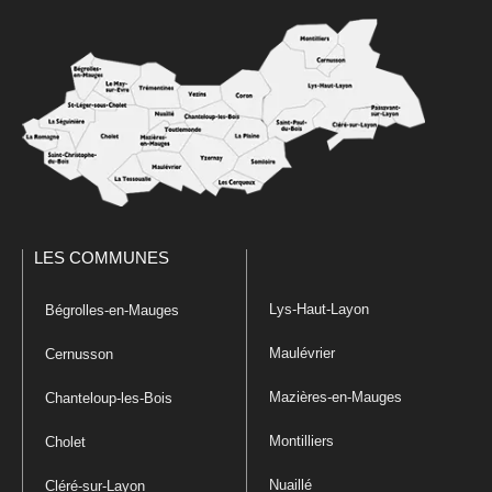
LES COMMUNES
Lys-Haut-Layon
Bégrolles-en-Mauges
Maulévrier
Cernusson
Mazières-en-Mauges
Chanteloup-les-Bois
Montilliers
Cholet
Nuaillé
Cléré-sur-Layon