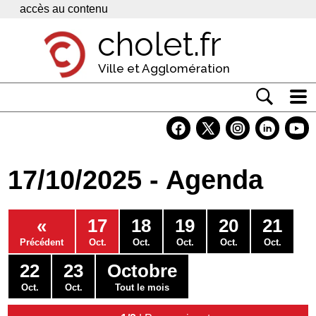
Panneau de gestion des cookies
accès au contenu
cholet.fr
Ville et Agglomération
Actualité
Vivre à Cholet
17/10/2025 - Agenda
Economie
Services
«
17
18
19
20
21
Contacts
Précédent
Oct.
Oct.
Oct.
Oct.
Oct.
22
23
Octobre
Oct.
Oct.
Tout le mois