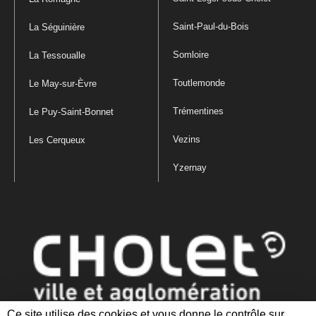
Saint-Paul-du-Bois
La Séguinière
Somloire
La Tessoualle
Toutlemonde
Le May-sur-Èvre
Trémentines
Le Puy-Saint-Bonnet
Vezins
Les Cerqueux
Yzernay
Ce site utilise des cookies et vous donne le contrôle sur