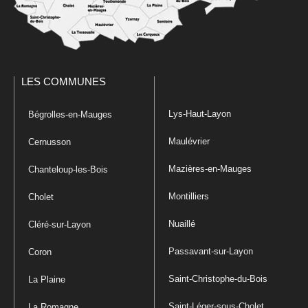
LES COMMUNES
Lys-Haut-Layon
Bégrolles-en-Mauges
Maulévrier
Cernusson
Mazières-en-Mauges
Chanteloup-les-Bois
Montilliers
Cholet
Nuaillé
Cléré-sur-Layon
Passavant-sur-Layon
Coron
Saint-Christophe-du-Bois
La Plaine
Saint-Léger-sous-Cholet
La Romagne