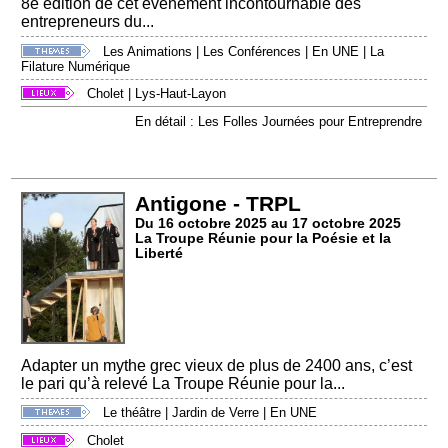
8e édition de cet événement incontournable des
entrepreneurs du...
Les Animations
|
Les Conférences
|
En UNE
|
La
Filature Numérique
Cholet
|
Lys-Haut-Layon
En détail : Les Folles Journées pour Entreprendre
Antigone - TRPL
Du 16 octobre 2025 au 17 octobre 2025
La Troupe Réunie pour la Poésie et la
Liberté
Adapter un mythe grec vieux de plus de 2400 ans, c’est
le pari qu’à relevé La Troupe Réunie pour la...
Le théâtre
|
Jardin de Verre
|
En UNE
Cholet