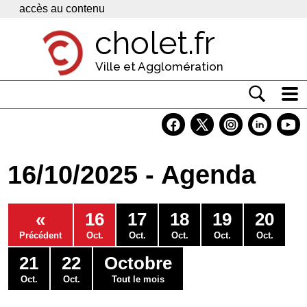
Panneau de gestion des cookies
accès au contenu
cholet.fr
Ville et Agglomération
Actualité
Vivre à Cholet
16/10/2025 - Agenda
Economie
Services
«
16
17
18
19
20
Contacts
Précédent
Oct.
Oct.
Oct.
Oct.
Oct.
21
22
Octobre
Oct.
Oct.
Tout le mois