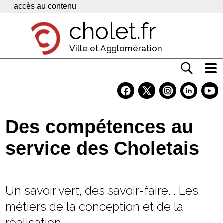
Panneau de gestion des cookies
accès au contenu
cholet.fr
Ville et Agglomération
Actualité
Vivre à Cholet
Des compétences au
Economie
service des Choletais
Services
Contacts
Un savoir vert, des savoir-faire... Les
métiers de la conception et de la
réalisation.