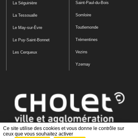
Saint-Paul-du-Bois
La Séguinière
Somloire
La Tessoualle
Toutlemonde
Le May-sur-Èvre
Trémentines
Le Puy-Saint-Bonnet
Vezins
Les Cerqueux
Yzernay
Ce site utilise des cookies et vous donne le contrôle sur
ceux que vous souhaitez activer
Mentions légales
|
Politique de confidentialité
|
Politique de gestion