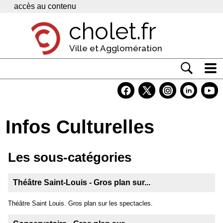
Panneau de gestion des cookies
accès au contenu
cholet.fr
Ville et Agglomération
Actualité
Vivre à Cholet
Infos Culturelles
Economie
Services
Les sous-catégories
Contacts
Théâtre Saint-Louis - Gros plan sur...
Théâtre Saint Louis. Gros plan sur les spectacles.