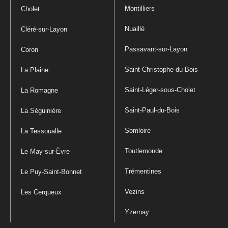
Montilliers
Cholet
Nuaillé
Cléré-sur-Layon
Passavant-sur-Layon
Coron
Saint-Christophe-du-Bois
La Plaine
Saint-Léger-sous-Cholet
La Romagne
Saint-Paul-du-Bois
La Séguinière
Somloire
La Tessoualle
Toutlemonde
Le May-sur-Èvre
Trémentines
Le Puy-Saint-Bonnet
Vezins
Les Cerqueux
Yzernay