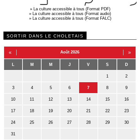
»
La culture accessible à tous (Format PDF)
»
La culture accessible à tous (Format audio)
»
La culture accessible à tous (Format FALC)
SORTIR DANS LE CHOLETAIS
«
Août 2026
»
L
M
M
J
V
S
D
1
2
3
4
5
6
7
8
9
10
11
12
13
14
15
16
17
18
19
20
21
22
23
24
25
26
27
28
29
30
31