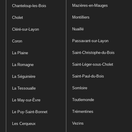
Mazières-en-Mauges
Chanteloup-les-Bois
Montilliers
Cholet
Nuaillé
Cléré-sur-Layon
Passavant-sur-Layon
Coron
Saint-Christophe-du-Bois
La Plaine
Saint-Léger-sous-Cholet
La Romagne
Saint-Paul-du-Bois
La Séguinière
Somloire
La Tessoualle
Toutlemonde
Le May-sur-Èvre
Trémentines
Le Puy-Saint-Bonnet
Vezins
Les Cerqueux