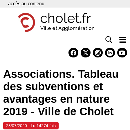
Panneau de gestion des cookies
accès au contenu
cholet.fr
Ville et Agglomération
Actualité
Vivre à Cholet
Associations. Tableau
Economie
des subventions et
Services
avantages en nature
Contacts
2019 - Ville de Cholet
23/07/2020 - Lu 14274 fois