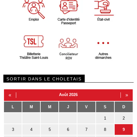
SORTIR DANS LE CHOLETAIS
«
Août 2026
»
L
M
M
J
V
S
D
1
2
3
4
5
6
7
8
9