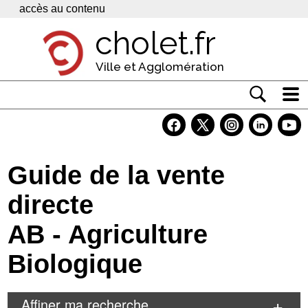
Panneau de gestion des cookies
accès au contenu
cholet.fr
Ville et Agglomération
Actualité
Vivre à Cholet
Guide de la vente
Economie
directe
Services
AB - Agriculture
Contacts
Biologique
Affiner ma recherche