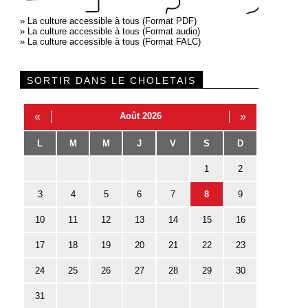
»
La culture accessible à tous (Format PDF)
»
La culture accessible à tous (Format audio)
»
La culture accessible à tous (Format FALC)
SORTIR DANS LE CHOLETAIS
«
Août 2026
»
L
M
M
J
V
S
D
1
2
3
4
5
6
7
8
9
10
11
12
13
14
15
16
17
18
19
20
21
22
23
24
25
26
27
28
29
30
31