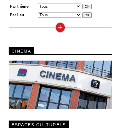
Par thème
Par lieu
+
CINÉMA
ESPACES CULTURELS