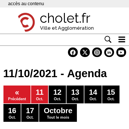
Panneau de gestion des cookies
accès au contenu
cholet.fr
Ville et Agglomération
Actualité
Vivre à Cholet
11/10/2021 - Agenda
Economie
Services
«
11
12
13
14
15
Contacts
Précédent
Oct.
Oct.
Oct.
Oct.
Oct.
16
17
Octobre
Oct.
Oct.
Tout le mois