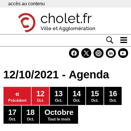
Panneau de gestion des cookies
accès au contenu
cholet.fr
Ville et Agglomération
Actualité
Vivre à Cholet
12/10/2021 - Agenda
Economie
Services
«
12
13
14
15
16
Contacts
Précédent
Oct.
Oct.
Oct.
Oct.
Oct.
17
18
Octobre
Oct.
Oct.
Tout le mois