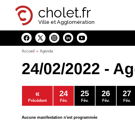
Panneau de gestion des cookies
cholet.fr
Ville et Agglomération
Accueil
Agenda
24/02/2022 - A
«
24
25
26
27
Précédent
Fév.
Fév.
Fév.
Fév.
Aucune manifestation n'est programmée