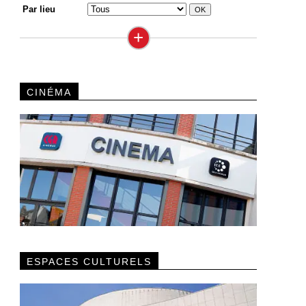
Par lieu
+
CINÉMA
ESPACES CULTURELS