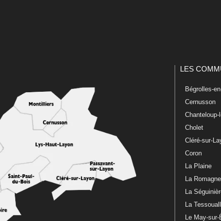
LES COMM
Bégrolles-e
Cernusson
Chanteloup-
Cholet
Cléré-sur-L
Coron
La Plaine
La Romagn
La Séguiniè
La Tessoual
Le May-sur-