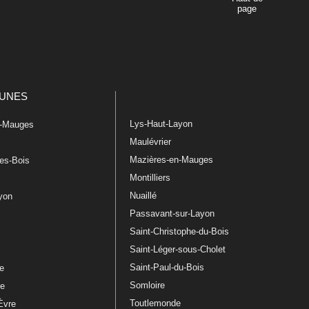
page
UNES
Lys-Haut-Layon
n-Mauges
Maulévrier
Mazières-en-Mauges
les-Bois
Montilliers
Nuaillé
ayon
Passavant-sur-Layon
Saint-Christophe-du-Bois
Saint-Léger-sous-Cholet
e
Saint-Paul-du-Bois
re
Somloire
le
Toutlemonde
Èvre