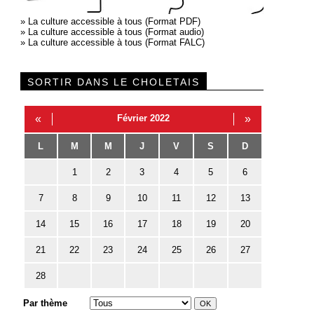
»
La culture accessible à tous (Format PDF)
»
La culture accessible à tous (Format audio)
»
La culture accessible à tous (Format FALC)
SORTIR DANS LE CHOLETAIS
«
Février 2022
»
L
M
M
J
V
S
D
1
2
3
4
5
6
7
8
9
10
11
12
13
14
15
16
17
18
19
20
21
22
23
24
25
26
27
28
Par thème