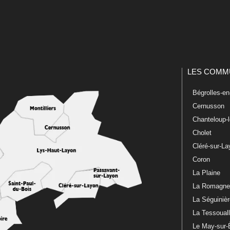
LES COMM
Bégrolles-e
Cernusson
Chanteloup-
Cholet
Cléré-sur-L
Coron
La Plaine
La Romagn
La Séguiniè
La Tessoual
Le May-sur-