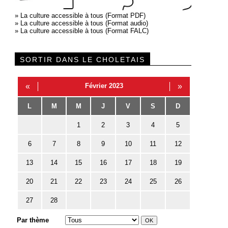
»
La culture accessible à tous (Format PDF)
»
La culture accessible à tous (Format audio)
»
La culture accessible à tous (Format FALC)
SORTIR DANS LE CHOLETAIS
«
Février 2023
»
L
M
M
J
V
S
D
1
2
3
4
5
6
7
8
9
10
11
12
13
14
15
16
17
18
19
20
21
22
23
24
25
26
27
28
Par thème