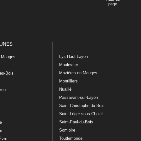
page
UNES
Lys-Haut-Layon
n-Mauges
Maulévrier
Mazières-en-Mauges
les-Bois
Montilliers
Nuaillé
ayon
Passavant-sur-Layon
Saint-Christophe-du-Bois
Saint-Léger-sous-Cholet
e
Saint-Paul-du-Bois
re
Somloire
le
Toutlemonde
Èvre