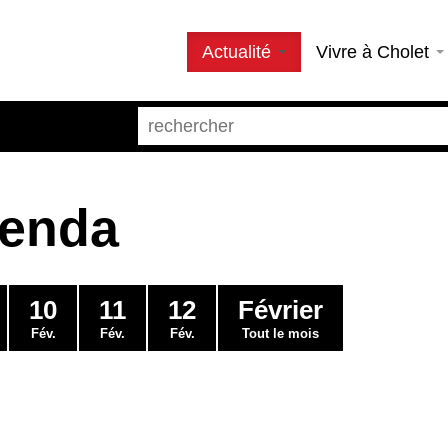
Actualité
Vivre à Cholet
genda
10
11
12
Février
Fév.
Fév.
Fév.
Tout le mois