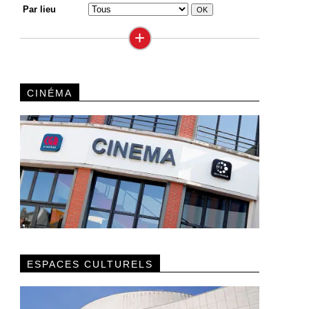
Par lieu
+
CINÉMA
ESPACES CULTURELS