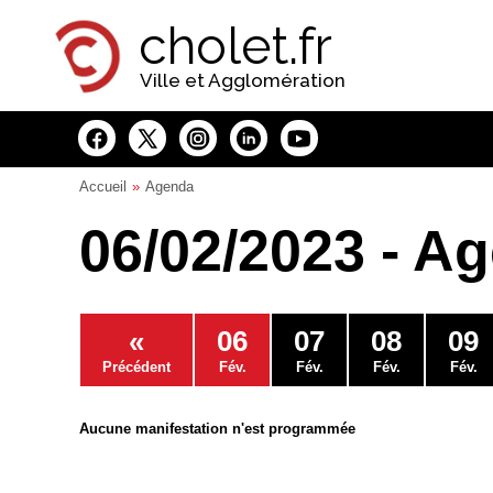
Panneau de gestion des cookies
cholet.fr
Ville et Agglomération
Accueil
Agenda
06/02/2023 - A
«
06
07
08
09
Précédent
Fév.
Fév.
Fév.
Fév.
Aucune manifestation n'est programmée