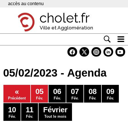
Panneau de gestion des cookies
accès au contenu
cholet.fr
Ville et Agglomération
Actualité
Vivre à Cholet
05/02/2023 - Agenda
Economie
Services
«
05
06
07
08
09
Contacts
Précédent
Fév.
Fév.
Fév.
Fév.
Fév.
10
11
Février
Fév.
Fév.
Tout le mois