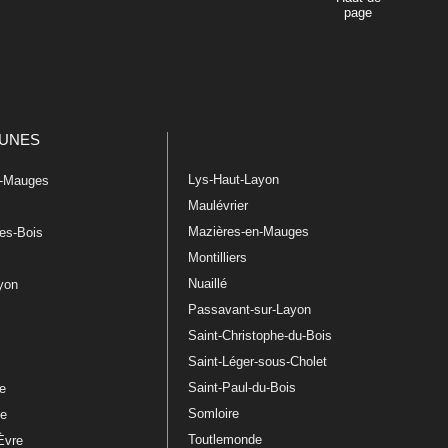
page
UNES
Lys-Haut-Layon
n-Mauges
Maulévrier
Mazières-en-Mauges
les-Bois
Montilliers
Nuaillé
ayon
Passavant-sur-Layon
Saint-Christophe-du-Bois
Saint-Léger-sous-Cholet
e
Saint-Paul-du-Bois
re
Somloire
le
Toutlemonde
Èvre