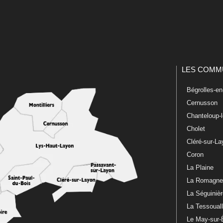
LES COMM
Bégrolles-e
Cernusson
Chanteloup-
Cholet
Cléré-sur-L
Coron
La Plaine
La Romagn
La Séguiniè
La Tessoual
Le May-sur-