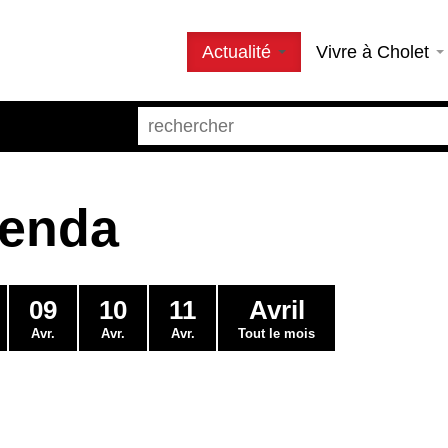
Actualité
Vivre à Cholet
genda
09
10
11
Avril
Avr.
Avr.
Avr.
Tout le mois