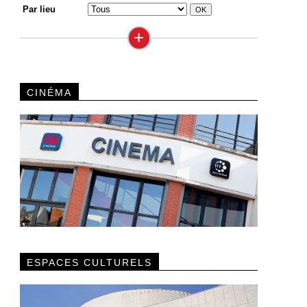
Par lieu
+
CINÉMA
ESPACES CULTURELS