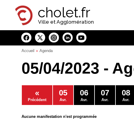
Panneau de gestion des cookies
cholet.fr
Ville et Agglomération
Accueil
Agenda
05/04/2023 - A
«
05
06
07
08
Précédent
Avr.
Avr.
Avr.
Avr.
Aucune manifestation n'est programmée