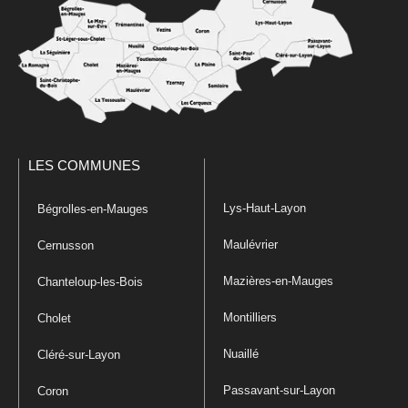
LES COMMUNES
Lys-Haut-Layon
Bégrolles-en-Mauges
Maulévrier
Cernusson
Mazières-en-Mauges
Chanteloup-les-Bois
Montilliers
Cholet
Nuaillé
Cléré-sur-Layon
Passavant-sur-Layon
Coron