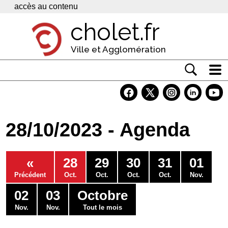
Panneau de gestion des cookies
accès au contenu
cholet.fr
Ville et Agglomération
Actualité
Vivre à Cholet
28/10/2023 - Agenda
Economie
Services
«
28
29
30
31
01
Contacts
Précédent
Oct.
Oct.
Oct.
Oct.
Nov.
02
03
Octobre
Nov.
Nov.
Tout le mois