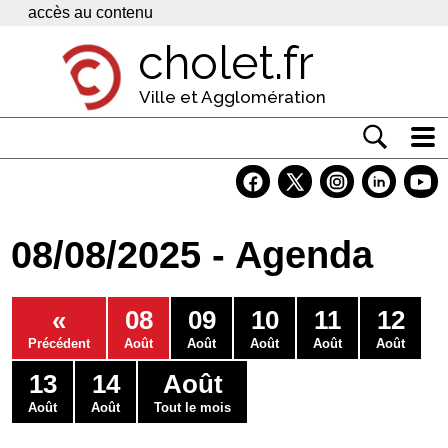
Panneau de gestion des cookies
accès au contenu
cholet.fr
Ville et Agglomération
Actualité
Vivre à Cholet
08/08/2025 - Agenda
Economie
Services
«
08
09
10
11
12
Contacts
Précédent
Août
Août
Août
Août
Août
13
14
Août
Août
Août
Tout le mois