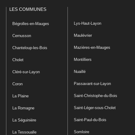
LES COMMUNES
Lys-Haut-Layon
Bégrolles-en-Mauges
Maulévrier
Cernusson
Mazières-en-Mauges
Chanteloup-les-Bois
Montilliers
Cholet
Nuaillé
Cléré-sur-Layon
Passavant-sur-Layon
Coron
Saint-Christophe-du-Bois
La Plaine
Saint-Léger-sous-Cholet
La Romagne
Saint-Paul-du-Bois
La Séguinière
Somloire
La Tessoualle