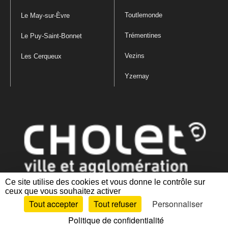
Toutlemonde
Le May-sur-Èvre
Trémentines
Le Puy-Saint-Bonnet
Vezins
Les Cerqueux
Yzernay
Ce site utilise des cookies et vous donne le contrôle sur
ceux que vous souhaitez activer
Mentions légales
|
Politique de confidentialité
|
Politique de gestion
Tout accepter
Tout refuser
Personnaliser
des cookies
|
Plan du site
|
Accessibilité : partiellement conforme
Politique de confidentialité
Artiphp - Ronald Guérin
© 2001-2024 est un logiciel libre distribué sous licence GPL.