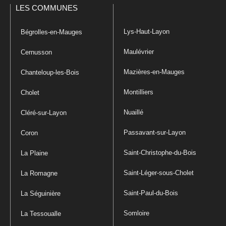
LES COMMUNES
Lys-Haut-Layon
Bégrolles-en-Mauges
Maulévrier
Cernusson
Mazières-en-Mauges
Chanteloup-les-Bois
Montilliers
Cholet
Nuaillé
Cléré-sur-Layon
Passavant-sur-Layon
Coron
Saint-Christophe-du-Bois
La Plaine
Saint-Léger-sous-Cholet
La Romagne
Saint-Paul-du-Bois
La Séguinière
Somloire
La Tessoualle