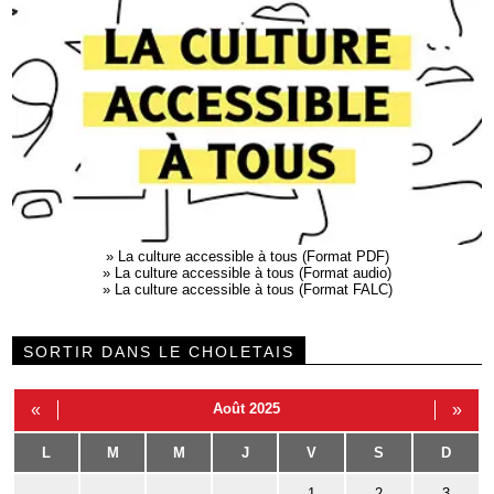
»
La culture accessible à tous (Format PDF)
»
La culture accessible à tous (Format audio)
»
La culture accessible à tous (Format FALC)
SORTIR DANS LE CHOLETAIS
«
Août 2025
»
L
M
M
J
V
S
D
1
2
3