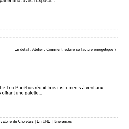
artenariat avec l'Espace...
En détail : Atelier : Comment réduire sa facture énergétique ?
n Le Trio Phoëbus réunit trois instruments à vent aux
offrant une palette...
vatoire du Choletais
|
En UNE
|
Itinérances