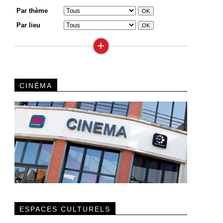
Par thème
Par lieu
+
CINÉMA
ESPACES CULTURELS