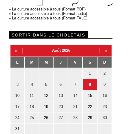
»
La culture accessible à tous (Format PDF)
»
La culture accessible à tous (Format audio)
»
La culture accessible à tous (Format FALC)
SORTIR DANS LE CHOLETAIS
«
Août 2026
»
L
M
M
J
V
S
D
1
2
3
4
5
6
7
8
9
10
11
12
13
14
15
16
17
18
19
20
21
22
23
24
25
26
27
28
29
30
31