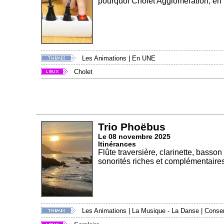
pourquoi Cholet Agglomération, en p
Les Animations
|
En UNE
Cholet
Trio Phoëbus
Le 08 novembre 2025
Itinérances
Flûte traversière, clarinette, basso
sonorités riches et complémentaires 
Les Animations
|
La Musique - La Danse
|
Conser