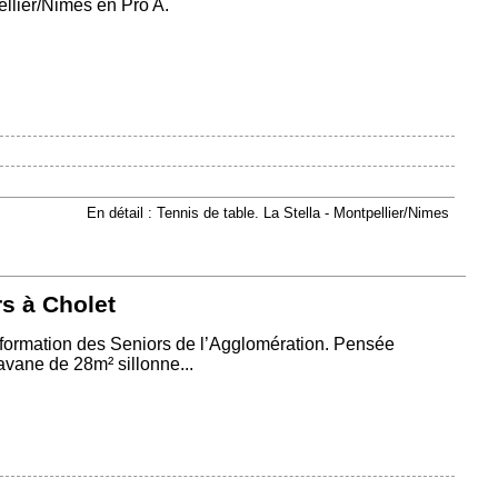
llier/Nimes en Pro A.
En détail : Tennis de table. La Stella - Montpellier/Nimes
s à Cholet
’Information des Seniors de l’Agglomération. Pensée
vane de 28m² sillonne...