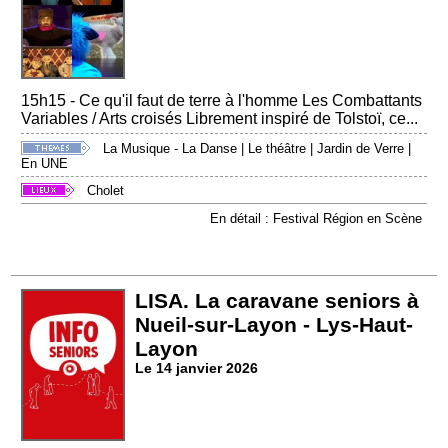
15h15 - Ce qu'il faut de terre à l'homme Les Combattants
Variables / Arts croisés Librement inspiré de Tolstoï, ce...
La Musique - La Danse
|
Le théâtre
|
Jardin de Verre
|
En UNE
Cholet
En détail : Festival Région en Scène
LISA. La caravane seniors à
Nueil-sur-Layon - Lys-Haut-
Layon
Le 14 janvier 2026