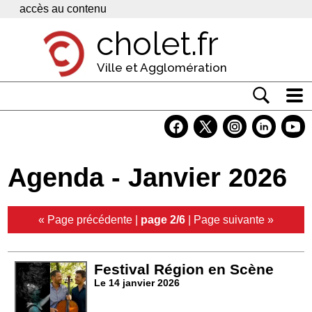
Panneau de gestion des cookies
accès au contenu
cholet.fr
Ville et Agglomération
Actualité
Vivre à Cholet
Agenda - Janvier 2026
Economie
Services
« Page précédente
|
page 2/6
|
Page suivante »
Contacts
Festival Région en Scène
Le 14 janvier 2026