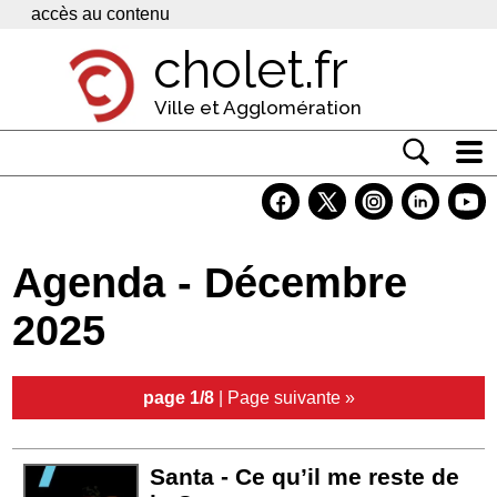
Panneau de gestion des cookies
accès au contenu
cholet.fr
Ville et Agglomération
Actualité
Vivre à Cholet
Agenda - Décembre
Economie
2025
Services
Contacts
page 1/8
|
Page suivante »
Santa - Ce qu’il me reste de