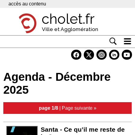
Panneau de gestion des cookies
accès au contenu
cholet.fr
Ville et Agglomération
Actualité
Vivre à Cholet
Agenda - Décembre
Economie
2025
Services
Contacts
page 1/8
|
Page suivante »
Santa - Ce qu’il me reste de