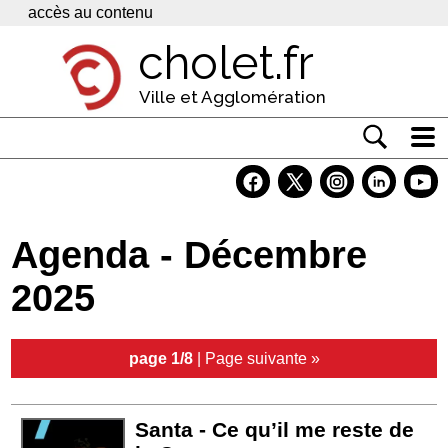
Panneau de gestion des cookies
accès au contenu
cholet.fr
Ville et Agglomération
Actualité
Vivre à Cholet
Agenda - Décembre
Economie
2025
Services
Contacts
page 1/8
|
Page suivante »
Santa - Ce qu’il me reste de