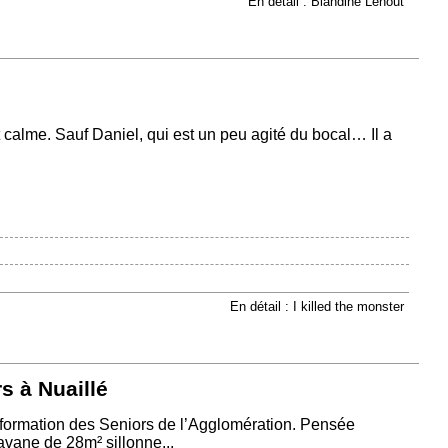
En détail : Blandine Lehout
 calme. Sauf Daniel, qui est un peu agité du bocal… Il a
En détail : I killed the monster
s à Nuaillé
’Information des Seniors de l’Agglomération. Pensée
vane de 28m² sillonne...