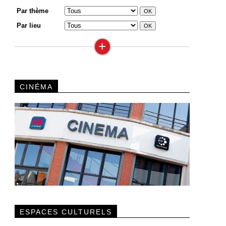
Par thème
Par lieu
+
CINÉMA
ESPACES CULTURELS