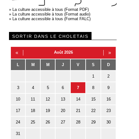
»
La culture accessible à tous (Format PDF)
»
La culture accessible à tous (Format audio)
»
La culture accessible à tous (Format FALC)
SORTIR DANS LE CHOLETAIS
«
Août 2026
»
L
M
M
J
V
S
D
1
2
3
4
5
6
7
8
9
10
11
12
13
14
15
16
17
18
19
20
21
22
23
24
25
26
27
28
29
30
31