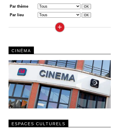
Par thème
Par lieu
+
CINÉMA
ESPACES CULTURELS