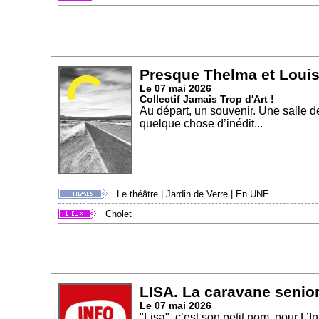
Presque Thelma et Loui
Le 07 mai 2026
Collectif Jamais Trop d'Art !
Au départ, un souvenir. Une salle d
quelque chose d’inédit...
Le théâtre
|
Jardin de Verre
|
En UNE
Cholet
LISA. La caravane seni
Le 07 mai 2026
"Lisa", c’est son petit nom, pour L