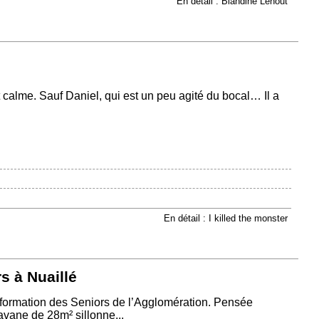
En détail : Blandine Lehout
 calme. Sauf Daniel, qui est un peu agité du bocal… Il a
En détail : I killed the monster
s à Nuaillé
’Information des Seniors de l’Agglomération. Pensée
vane de 28m² sillonne...