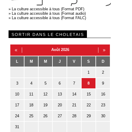
»
La culture accessible à tous (Format PDF)
»
La culture accessible à tous (Format audio)
»
La culture accessible à tous (Format FALC)
SORTIR DANS LE CHOLETAIS
«
Août 2026
»
L
M
M
J
V
S
D
1
2
3
4
5
6
7
8
9
10
11
12
13
14
15
16
17
18
19
20
21
22
23
24
25
26
27
28
29
30
31