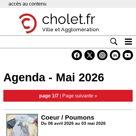
Panneau de gestion des cookies
accès au contenu
cholet.fr
Ville et Agglomération
Actualité
Vivre à Cholet
Agenda - Mai 2026
Economie
Services
page 1/7
|
Page suivante »
Contacts
Coeur / Poumons
Du 08 avril 2026 au 03 mai 2026