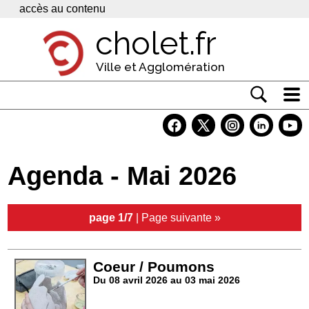
Panneau de gestion des cookies
accès au contenu
cholet.fr
Ville et Agglomération
Actualité
Vivre à Cholet
Agenda - Mai 2026
Economie
Services
page 1/7
|
Page suivante »
Contacts
Coeur / Poumons
Du 08 avril 2026 au 03 mai 2026