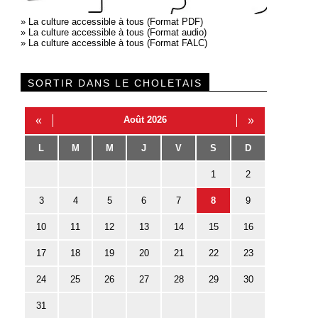
»
La culture accessible à tous (Format PDF)
»
La culture accessible à tous (Format audio)
»
La culture accessible à tous (Format FALC)
SORTIR DANS LE CHOLETAIS
«
Août 2026
»
L
M
M
J
V
S
D
1
2
3
4
5
6
7
8
9
10
11
12
13
14
15
16
17
18
19
20
21
22
23
24
25
26
27
28
29
30
31