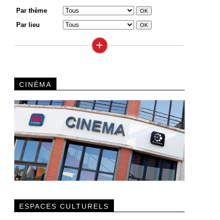
Par thème
Par lieu
+
CINÉMA
ESPACES CULTURELS