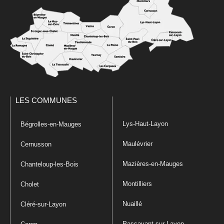
LES COMMUNES
Lys-Haut-Layon
Bégrolles-en-Mauges
Maulévrier
Cernusson
Mazières-en-Mauges
Chanteloup-les-Bois
Montilliers
Cholet
Nuaillé
Cléré-sur-Layon
Passavant-sur-Layon