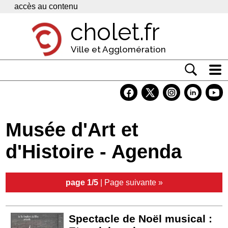
Panneau de gestion des cookies
accès au contenu
cholet.fr
Ville et Agglomération
Actualité
Vivre à Cholet
Musée d'Art et
Economie
d'Histoire - Agenda
Services
Contacts
page 1/5
|
Page suivante »
Spectacle de Noël musical :