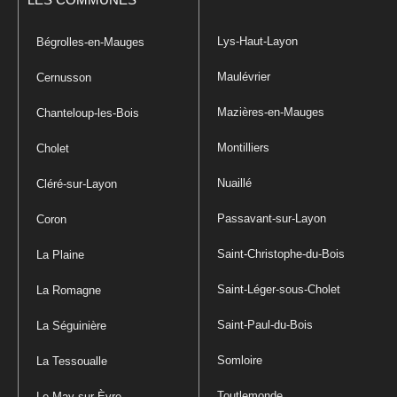
LES COMMUNES
Lys-Haut-Layon
Bégrolles-en-Mauges
Maulévrier
Cernusson
Mazières-en-Mauges
Chanteloup-les-Bois
Montilliers
Cholet
Nuaillé
Cléré-sur-Layon
Passavant-sur-Layon
Coron
Saint-Christophe-du-Bois
La Plaine
Saint-Léger-sous-Cholet
La Romagne
Saint-Paul-du-Bois
La Séguinière
Somloire
La Tessoualle
Toutlemonde
Le May-sur-Èvre