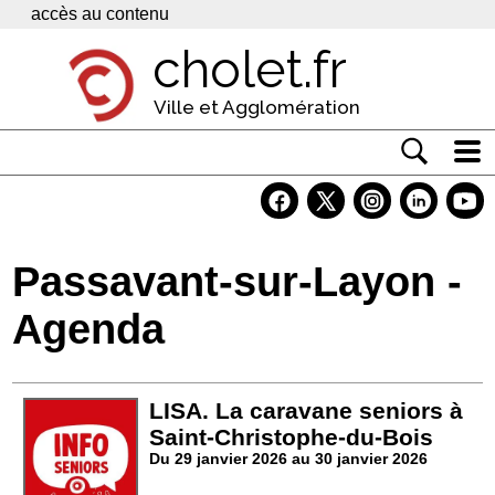
Panneau de gestion des cookies
accès au contenu
cholet.fr
Ville et Agglomération
Actualité
Vivre à Cholet
Passavant-sur-Layon -
Economie
Agenda
Services
Contacts
LISA. La caravane seniors à
Saint-Christophe-du-Bois
Du 29 janvier 2026 au 30 janvier 2026