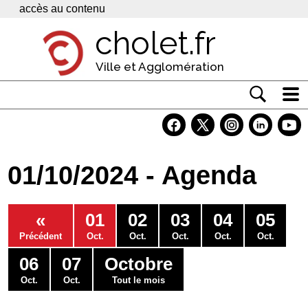
Panneau de gestion des cookies
accès au contenu
cholet.fr
Ville et Agglomération
Actualité
Vivre à Cholet
01/10/2024 - Agenda
Economie
Services
«
01
02
03
04
05
Contacts
Précédent
Oct.
Oct.
Oct.
Oct.
Oct.
06
07
Octobre
Oct.
Oct.
Tout le mois