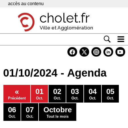
Panneau de gestion des cookies
accès au contenu
cholet.fr
Ville et Agglomération
Actualité
Vivre à Cholet
01/10/2024 - Agenda
Economie
Services
«
01
02
03
04
05
Contacts
Précédent
Oct.
Oct.
Oct.
Oct.
Oct.
06
07
Octobre
Oct.
Oct.
Tout le mois