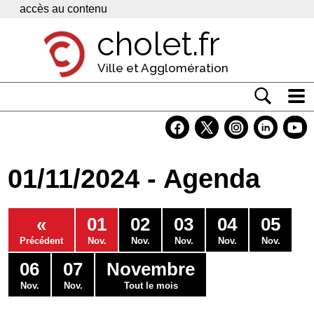
Panneau de gestion des cookies
accès au contenu
cholet.fr
Ville et Agglomération
Actualité
Vivre à Cholet
01/11/2024 - Agenda
Economie
Services
«
01
02
03
04
05
Contacts
Précédent
Nov.
Nov.
Nov.
Nov.
Nov.
06
07
Novembre
Nov.
Nov.
Tout le mois