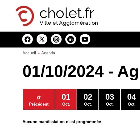
Panneau de gestion des cookies
cholet.fr
Ville et Agglomération
Accueil
Agenda
01/10/2024 - A
«
01
02
03
04
Précédent
Oct.
Oct.
Oct.
Oct.
Aucune manifestation n'est programmée