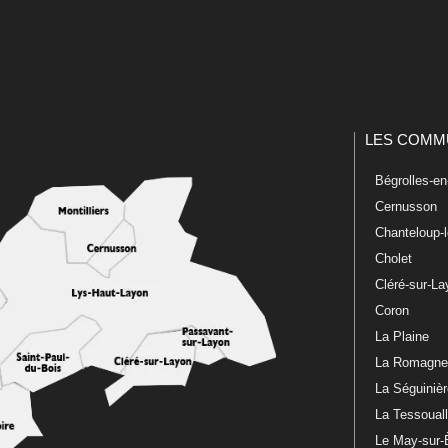
LES COMM
Bégrolles-e
Cernusson
Chanteloup-
Cholet
Cléré-sur-L
Coron
La Plaine
La Romagn
La Séguiniè
La Tessoual
Le May-sur-