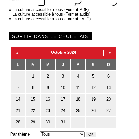
»
La culture accessible à tous (Format PDF)
»
La culture accessible à tous (Format audio)
»
La culture accessible à tous (Format FALC)
SORTIR DANS LE CHOLETAIS
«
Octobre 2024
»
L
M
M
J
V
S
D
1
2
3
4
5
6
7
8
9
10
11
12
13
14
15
16
17
18
19
20
21
22
23
24
25
26
27
28
29
30
31
Par thème