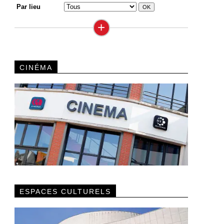
Par lieu
+
CINÉMA
ESPACES CULTURELS