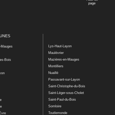
page
UNES
Lys-Haut-Layon
n-Mauges
Maulévrier
Mazières-en-Mauges
les-Bois
Montilliers
Nuaillé
ayon
Passavant-sur-Layon
Saint-Christophe-du-Bois
Saint-Léger-sous-Cholet
e
Saint-Paul-du-Bois
re
Somloire
le
Toutlemonde
Èvre