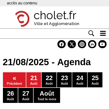
Panneau de gestion des cookies
accès au contenu
cholet.fr
Ville et Agglomération
Actualité
Vivre à Cholet
21/08/2025 - Agenda
Economie
Services
«
21
22
23
24
25
Contacts
Précédent
Août
Août
Août
Août
Août
26
27
Août
Août
Août
Tout le mois