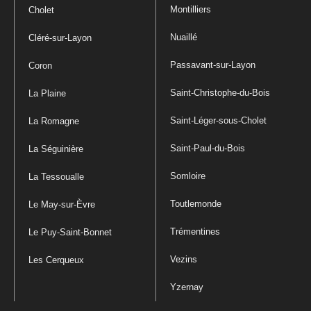
Montilliers
Cholet
Nuaillé
Cléré-sur-Layon
Passavant-sur-Layon
Coron
Saint-Christophe-du-Bois
La Plaine
Saint-Léger-sous-Cholet
La Romagne
Saint-Paul-du-Bois
La Séguinière
Somloire
La Tessoualle
Toutlemonde
Le May-sur-Èvre
Trémentines
Le Puy-Saint-Bonnet
Vezins
Les Cerqueux
Yzernay