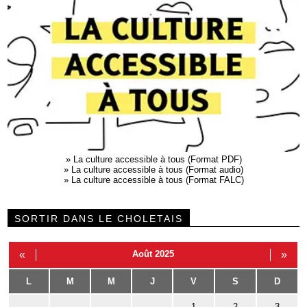
»
La culture accessible à tous (Format PDF)
»
La culture accessible à tous (Format audio)
»
La culture accessible à tous (Format FALC)
SORTIR DANS LE CHOLETAIS
«
Août 2025
»
L
M
M
J
V
S
D
1
2
3