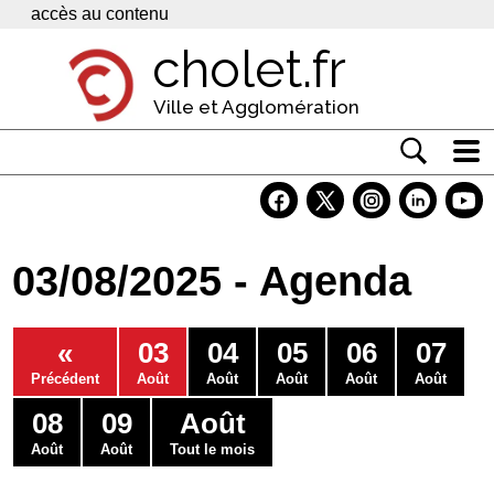
Panneau de gestion des cookies
accès au contenu
cholet.fr
Ville et Agglomération
Actualité
Vivre à Cholet
03/08/2025 - Agenda
Economie
Services
«
03
04
05
06
07
Contacts
Précédent
Août
Août
Août
Août
Août
08
09
Août
Août
Août
Tout le mois