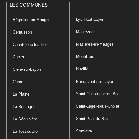
LES COMMUNES
Lys-Haut-Layon
Bégrolles-en-Mauges
Maulévrier
Cernusson
Mazières-en-Mauges
Chanteloup-les-Bois
Montilliers
Cholet
Nuaillé
Cléré-sur-Layon
Passavant-sur-Layon
Coron
Saint-Christophe-du-Bois
La Plaine
Saint-Léger-sous-Cholet
La Romagne
Saint-Paul-du-Bois
La Séguinière
Somloire
La Tessoualle