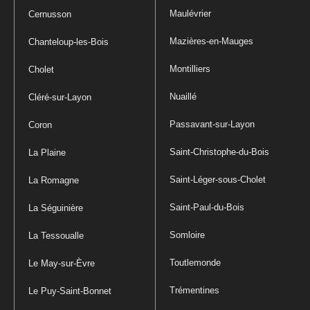
Maulévrier
Cernusson
Mazières-en-Mauges
Chanteloup-les-Bois
Montilliers
Cholet
Nuaillé
Cléré-sur-Layon
Passavant-sur-Layon
Coron
Saint-Christophe-du-Bois
La Plaine
Saint-Léger-sous-Cholet
La Romagne
Saint-Paul-du-Bois
La Séguinière
Somloire
La Tessoualle
Toutlemonde
Le May-sur-Èvre
Trémentines
Le Puy-Saint-Bonnet