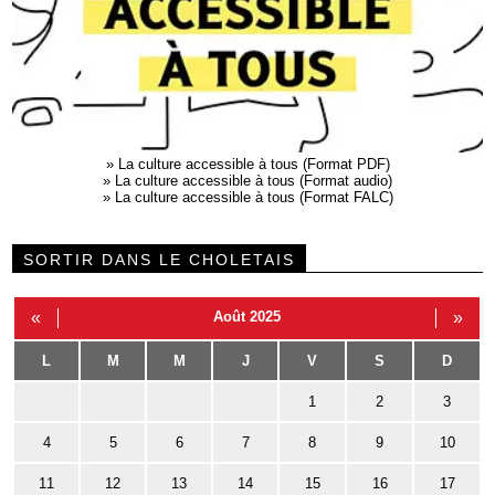
»
La culture accessible à tous (Format PDF)
»
La culture accessible à tous (Format audio)
»
La culture accessible à tous (Format FALC)
SORTIR DANS LE CHOLETAIS
«
Août 2025
»
L
M
M
J
V
S
D
1
2
3
4
5
6
7
8
9
10
11
12
13
14
15
16
17