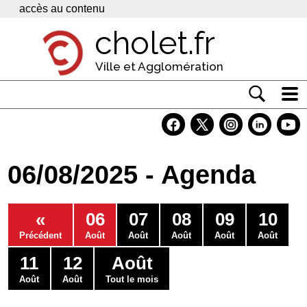
Panneau de gestion des cookies
accès au contenu
cholet.fr
Ville et Agglomération
Actualité
Vivre à Cholet
06/08/2025 - Agenda
Economie
Services
«
06
07
08
09
10
Contacts
Précédent
Août
Août
Août
Août
Août
11
12
Août
Août
Août
Tout le mois