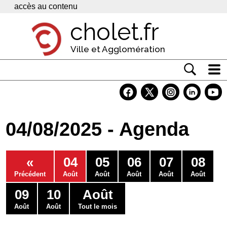
Panneau de gestion des cookies
accès au contenu
cholet.fr
Ville et Agglomération
Actualité
Vivre à Cholet
04/08/2025 - Agenda
Economie
Services
«
04
05
06
07
08
Contacts
Précédent
Août
Août
Août
Août
Août
09
10
Août
Août
Août
Tout le mois